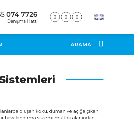
55
074 7726
Danışma Hattı
M
ARAMA
Sistemleri
p alanlarda oluşan koku, duman ve açığa çıkan
 bir havalandırma sistemi mutfak alanından