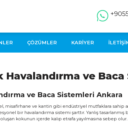
+905
NLER
ÇÖZÜMLER
KARİYER
İLETİŞİ
k Havalandırma ve Baca 
ndırma ve Baca Sistemleri Ankara
otel, misafirhane ve kantin gibi endüstriyel mutfaklara sahi
esyonel bir havalandırma sistemi şarttır. Yanlış tasarlanmış
luşan kokunun içerde kalıp etrafa yayılmasına sebep olur.